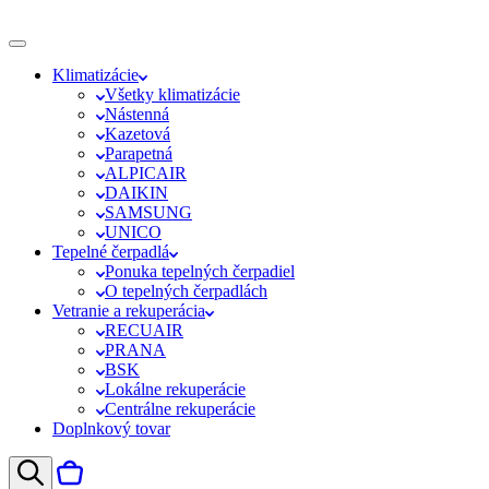
Klimatizácie
Všetky klimatizácie
Nástenná
Kazetová
Parapetná
ALPICAIR
DAIKIN
SAMSUNG
UNICO
Tepelné čerpadlá
Ponuka tepelných čerpadiel
O tepelných čerpadlách
Vetranie a rekuperácia
RECUAIR
PRANA
BSK
Lokálne rekuperácie
Centrálne rekuperácie
Doplnkový tovar