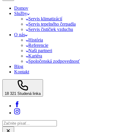
Domov
Služby
Servis klimatizácií
Servis tepelného čerpadla
Servis čističiek vzduchu
O nás
História
Referencie
Naši partneri
Kariéra
Spoločenská zodpovednosť
Blog
Kontakt
18 321
Studená linka