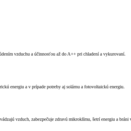
údením vzduchu a účinnosťou až do A++ pri chladení a vykurovaní.
kú energiu a v prípade potreby aj solárnu a fotovoltaickú energiu.
dzajú vzduch, zabezpečuje zdravú mikroklímu, šetrí energiu a bráni vz