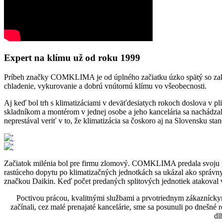
Expert na klímu už od roku 1999
Príbeh značky COMKLIMA je od úplného začiatku úzko spätý so zak
chladenie, vykurovanie a dobrú vnútornú klímu vo všeobecnosti.
Aj keď bol trh s klimatizáciami v deväťdesiatych rokoch doslova v pl
skladníkom a montérom v jednej osobe a jeho kancelária sa nachádzal
neprestával veriť v to, že klimatizácia sa čoskoro aj na Slovensku 
Začiatok milénia bol pre firmu zlomový. COMKLIMA predala svoju p
rastúceho dopytu po klimatizačných jednotkách sa ukázal ako správ
značkou Daikin. Keď počet predaných splitových jednotiek atakoval v 
Poctivou prácou, kvalitnými službami a prvotriednym zákazníck
začínali, cez malé prenajaté kancelárie, sme sa posunuli po dnešné
dl