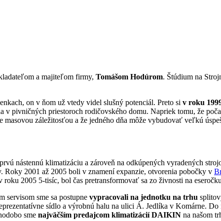
ladateľom a majiteľom firmy,
Tomášom Hodúrom
. Štúdium na Stroj
ienkach, on v ňom už vtedy videl slušný potenciál. Preto si
v roku 1999 
a v pivničných priestoroch rodičovského domu. Napriek tomu, že počas
stane masovou záležitosťou a že jedného dňa môže vybudovať veľkú úspe
rvú nástennú klimatizáciu a zároveň na odkúpených vyradených stro
ny. Roky 2001 až 2005 boli v znamení expanzie, otvorenia pobočky v
Br
roku 2005 5-tisíc, bol čas pretransformovať sa zo živnosti na eseročku
ym servisom sme sa postupne
vypracovali na jednotku na trhu
splitov
 reprezentatívne sídlo a výrobnú halu na ulici Á. Jedlíka v Komárne. D
hodobo sme
najväčším predajcom klimatizácií DAIKIN
na našom tr