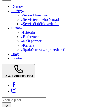
Domov
Služby
Servis klimatizácií
Servis tepelného čerpadla
Servis čističiek vzduchu
O nás
História
Referencie
Naši partneri
Kariéra
Spoločenská zodpovednosť
Blog
Kontakt
18 321
Studená linka