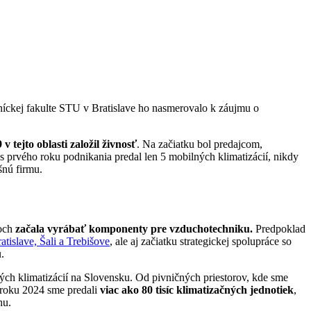
níckej fakulte STU v Bratislave ho nasmerovalo k záujmu o
v tejto oblasti založil živnosť
. Na začiatku bol predajcom,
 prvého roku podnikania predal len 5 mobilných klimatizácií, nikdy
šnú firmu.
joch
začala vyrábať komponenty pre vzduchotechniku.
Predpoklad
atislave, Šali a Trebišove
, ale aj začiatku strategickej spolupráce so
.
ých klimatizácií na Slovensku. Od pivničných priestorov, kde sme
o roku 2024 sme predali
viac ako 80 tisíc klimatizačných jednotiek
,
hu.