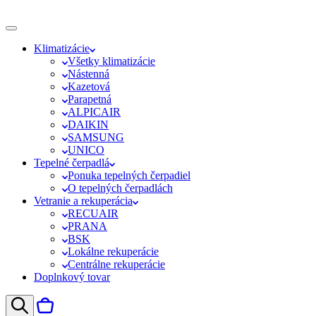
Klimatizácie
Všetky klimatizácie
Nástenná
Kazetová
Parapetná
ALPICAIR
DAIKIN
SAMSUNG
UNICO
Tepelné čerpadlá
Ponuka tepelných čerpadiel
O tepelných čerpadlách
Vetranie a rekuperácia
RECUAIR
PRANA
BSK
Lokálne rekuperácie
Centrálne rekuperácie
Doplnkový tovar