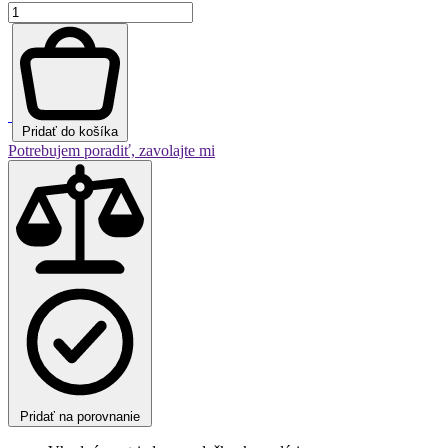
množstvo
Scholar
700
-
kompaktná
interiérová
vetracia
Pridať do košíka
jednotka
Potrebujem poradiť, zavolajte mi
Pridať na porovnanie