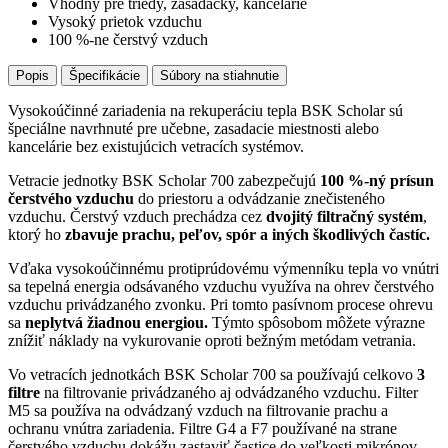
Vhodný pre triedy, zasadačky, kancelárie
Vysoký prietok vzduchu
100 %-ne čerstvý vzduch
Popis
Špecifikácie
Súbory na stiahnutie
Vysokoúčinné zariadenia na rekuperáciu tepla BSK Scholar sú
špeciálne navrhnuté pre učebne, zasadacie miestnosti alebo
kancelárie bez existujúcich vetracích systémov.
Vetracie jednotky BSK Scholar 700 zabezpečujú
100 %-ný prísun
čerstvého vzduchu
do priestoru a odvádzanie znečisteného
vzduchu. Čerstvý vzduch prechádza cez
dvojitý filtračný systém
,
ktorý ho
zbavuje prachu, peľov, spór a iných škodlivých častíc.
Vďaka vysokoúčinnému protiprúdovému výmenníku tepla vo vnútri
sa tepelná energia odsávaného vzduchu využíva na ohrev čerstvého
vzduchu privádzaného zvonku. Pri tomto pasívnom procese ohrevu
sa
neplytvá žiadnou energiou.
Týmto spôsobom môžete výrazne
znížiť náklady na vykurovanie oproti bežným metódam vetrania.
Vo vetracích jednotkách BSK Scholar 700 sa používajú celkovo
3
filtre
na filtrovanie privádzaného aj odvádzaného vzduchu. Filter
M5 sa používa na odvádzaný vzduch na filtrovanie prachu a
ochranu vnútra zariadenia. Filtre G4 a F7 používané na strane
čerstvého vzduchu dokážu zastaviť častice do veľkosti mikrónov