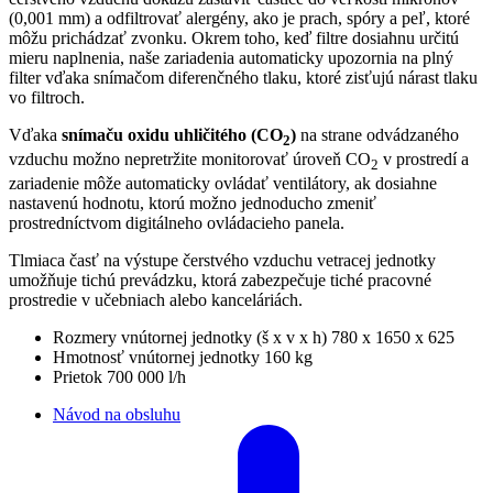
(0,001 mm) a odfiltrovať alergény, ako je prach, spóry a peľ, ktoré
môžu prichádzať zvonku. Okrem toho, keď filtre dosiahnu určitú
mieru naplnenia, naše zariadenia automaticky upozornia na plný
filter vďaka snímačom diferenčného tlaku, ktoré zisťujú nárast tlaku
vo filtroch.
Vďaka
snímaču oxidu uhličitého (CO
)
na strane odvádzaného
2
vzduchu možno nepretržite monitorovať úroveň CO
v prostredí a
2
zariadenie môže automaticky ovládať ventilátory, ak dosiahne
nastavenú hodnotu, ktorú možno jednoducho zmeniť
prostredníctvom digitálneho ovládacieho panela.
Tlmiaca časť na výstupe čerstvého vzduchu vetracej jednotky
umožňuje tichú prevádzku, ktorá zabezpečuje tiché pracovné
prostredie v učebniach alebo kanceláriách.
Rozmery vnútornej jednotky (š x v x h)
780 x 1650 x 625
Hmotnosť vnútornej jednotky
160 kg
Prietok
700 000 l/h
Návod na obsluhu