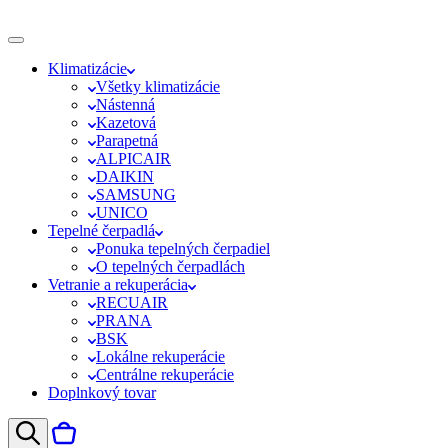
Klimatizácie
Všetky klimatizácie
Nástenná
Kazetová
Parapetná
ALPICAIR
DAIKIN
SAMSUNG
UNICO
Tepelné čerpadlá
Ponuka tepelných čerpadiel
O tepelných čerpadlách
Vetranie a rekuperácia
RECUAIR
PRANA
BSK
Lokálne rekuperácie
Centrálne rekuperácie
Doplnkový tovar