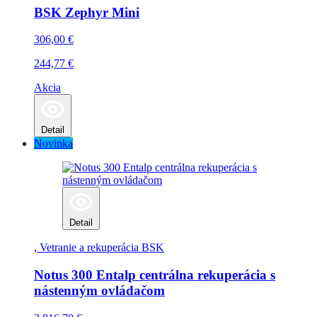
BSK Zephyr Mini
306,00
€
244,77
€
Akcia
Detail
Novinka
Detail
, Vetranie a rekuperácia
BSK
Notus 300 Entalp centrálna rekuperácia s
nástenným ovládačom