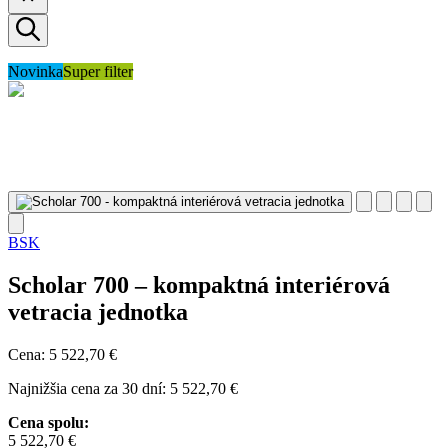
Novinka
Super filter
BSK
Scholar 700 – kompaktná interiérová
vetracia jednotka
Cena:
5 522,70
€
Najnižšia cena za 30 dní:
5 522,70
€
Cena spolu:
5 522,70
€