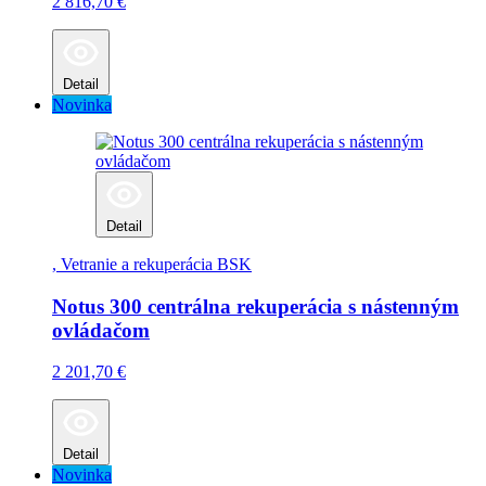
2 816,70
€
Detail
Novinka
Detail
, Vetranie a rekuperácia
BSK
Notus 300 centrálna rekuperácia s nástenným
ovládačom
2 201,70
€
Detail
Novinka