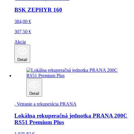
BSK ZEPHYR 160
384,00
€
307,50
€
Akcia
Detail
Detail
, Vetranie a rekuperácia
PRANA
Lokálna rekuperačná jednotka PRANA 200C
RS51 Premium Plus
1 025,82
€