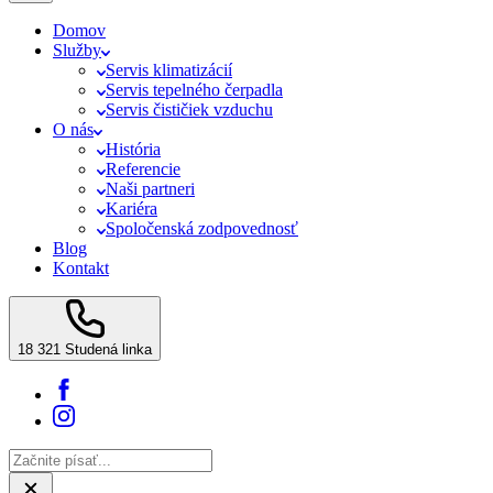
Domov
Služby
Servis klimatizácií
Servis tepelného čerpadla
Servis čističiek vzduchu
O nás
História
Referencie
Naši partneri
Kariéra
Spoločenská zodpovednosť
Blog
Kontakt
18 321
Studená linka