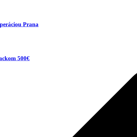
uperáciou Prana
hbackom 500€