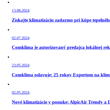
13.08.2024
Získajte klimatizáciu zadarmo pri kúpe tepelnéh
02.07.2024
Comklima je autorizovaný predajca lokálnej re
23.05.2024
Comklima oslavuje: 25 rokov Expertom na klí
02.05.2024
Nové klimatizácie v ponuke: AlpicAir Trendy a D