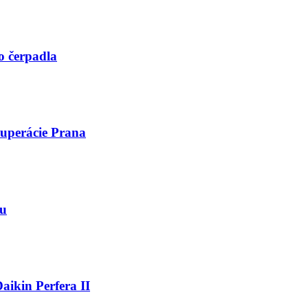
o čerpadla
kuperácie Prana
mu
aikin Perfera II