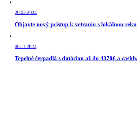
20.02.2024
Objavte nový prístup k vetraniu s lokálnou rek
06.11.2023
Tepelné čerpadlá s dotáciou až do 4370€ a cas