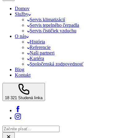
Domov
Služby
Servis klimatizácií
Servis tepelného čerpadla
Servis čističiek vzduchu
O nás
História
Referencie
Naši partneri
Kariéra
Spoločenská zodpovednosť
Blog
Kontakt
18 321
Studená linka