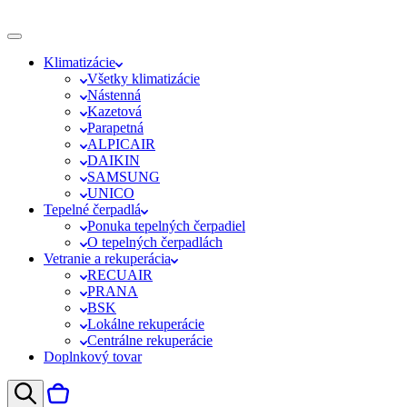
Klimatizácie
Všetky klimatizácie
Nástenná
Kazetová
Parapetná
ALPICAIR
DAIKIN
SAMSUNG
UNICO
Tepelné čerpadlá
Ponuka tepelných čerpadiel
O tepelných čerpadlách
Vetranie a rekuperácia
RECUAIR
PRANA
BSK
Lokálne rekuperácie
Centrálne rekuperácie
Doplnkový tovar