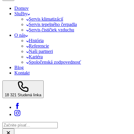
Domov
Služby
Servis klimatizácií
Servis tepelného čerpadla
Servis čističiek vzduchu
O nás
História
Referencie
Naši partneri
Kariéra
Spoločenská zodpovednosť
Blog
Kontakt
18 321
Studená linka