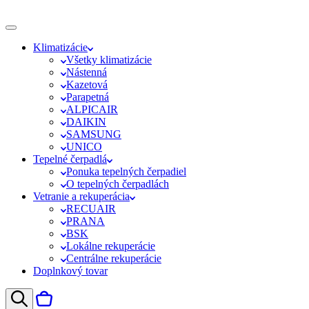
Klimatizácie
Všetky klimatizácie
Nástenná
Kazetová
Parapetná
ALPICAIR
DAIKIN
SAMSUNG
UNICO
Tepelné čerpadlá
Ponuka tepelných čerpadiel
O tepelných čerpadlách
Vetranie a rekuperácia
RECUAIR
PRANA
BSK
Lokálne rekuperácie
Centrálne rekuperácie
Doplnkový tovar