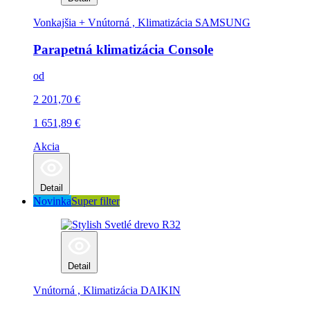
Vonkajšia + Vnútorná , Klimatizácia
SAMSUNG
Parapetná klimatizácia Console
od
2 201,70
€
1 651,89
€
Akcia
Detail
Novinka
Super filter
Detail
Vnútorná , Klimatizácia
DAIKIN