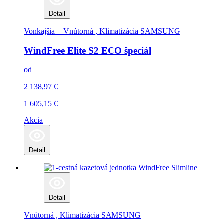
Detail
Vonkajšia + Vnútorná , Klimatizácia
SAMSUNG
WindFree Elite S2 ECO špeciál
od
2 138,97
€
1 605,15
€
Akcia
Detail
Detail
Vnútorná , Klimatizácia
SAMSUNG