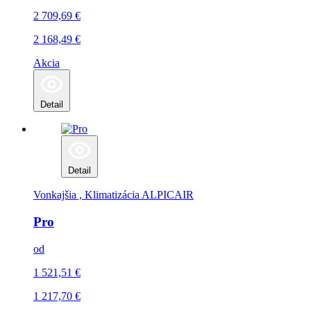
2 709,69
€
2 168,49
€
Akcia
Detail
Detail
Vonkajšia , Klimatizácia
ALPICAIR
Pro
od
1 521,51
€
1 217,70
€