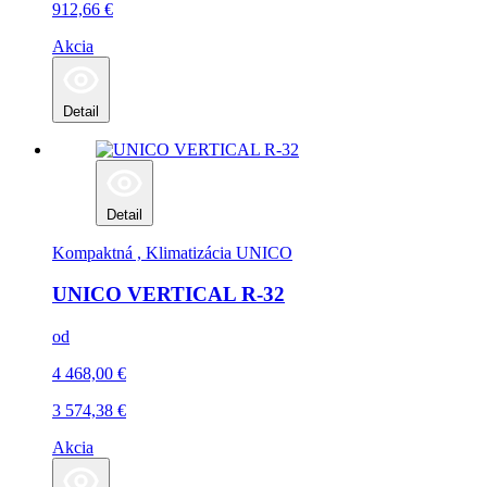
912,66
€
Akcia
Detail
Detail
Kompaktná , Klimatizácia
UNICO
UNICO VERTICAL R-32
od
4 468,00
€
3 574,38
€
Akcia