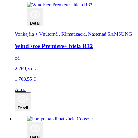
Detail
Vonkajšia + Vnútorná , Klimatizácia, Nástenná
SAMSUNG
WindFree Premiere+ biela R32
od
2 269,35
€
1 703,55
€
Akcia
Detail
Detail