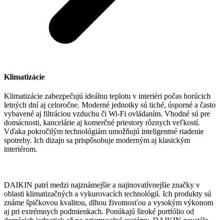
Klimatizácie
Klimatizácie zabezpečujú ideálnu teplotu v interiéri počas horúcich
letných dní aj celoročne. Moderné jednotky sú tiché, úsporné a často
vybavené aj filtráciou vzduchu či Wi-Fi ovládaním. Vhodné sú pre
domácnosti, kancelárie aj komerčné priestory rôznych veľkostí.
Vďaka pokročilým technológiám umožňujú inteligentné riadenie
spotreby. Ich dizajn sa prispôsobuje moderným aj klasickým
interiérom.
DAIKIN patrí medzi najznámejšie a najinovatívnejšie značky v
oblasti klimatizačných a vykurovacích technológií. Ich produkty sú
známe špičkovou kvalitou, dlhou životnosťou a vysokým výkonom
aj pri extrémnych podmienkach. Ponúkajú široké portfólio od