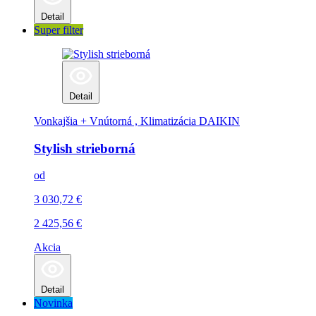
Detail
Super filter
Detail
Vonkajšia + Vnútorná , Klimatizácia
DAIKIN
Stylish strieborná
od
3 030,72
€
2 425,56
€
Akcia
Detail
Novinka