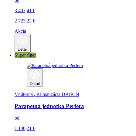
od
3 403,41
€
2 723,22
€
Akcia
Detail
Super filter
Detail
Vnútorná , Klimatizácia
DAIKIN
Parapetná jednotka Perfera
od
1 140,21
€