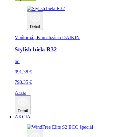
Detail
Vnútorná , Klimatizácia
DAIKIN
Stylish biela R32
od
991,38
€
793,35
€
Akcia
Detail
AKCIA