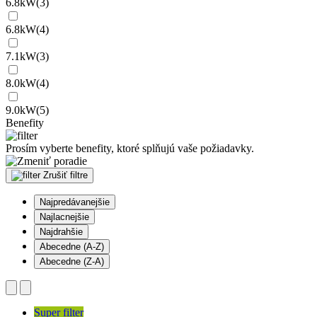
6.8kW(3)
6.8kW(4)
7.1kW(3)
8.0kW(4)
9.0kW(5)
Benefity
Prosím vyberte benefity, ktoré splňujú vaše požiadavky.
Zrušiť filtre
Najpredávanejšie
Najlacnejšie
Najdrahšie
Abecedne (A-Z)
Abecedne (Z-A)
Super filter