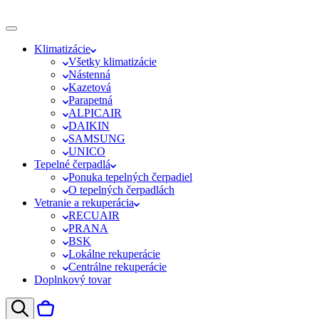
Klimatizácie
Všetky klimatizácie
Nástenná
Kazetová
Parapetná
ALPICAIR
DAIKIN
SAMSUNG
UNICO
Tepelné čerpadlá
Ponuka tepelných čerpadiel
O tepelných čerpadlách
Vetranie a rekuperácia
RECUAIR
PRANA
BSK
Lokálne rekuperácie
Centrálne rekuperácie
Doplnkový tovar