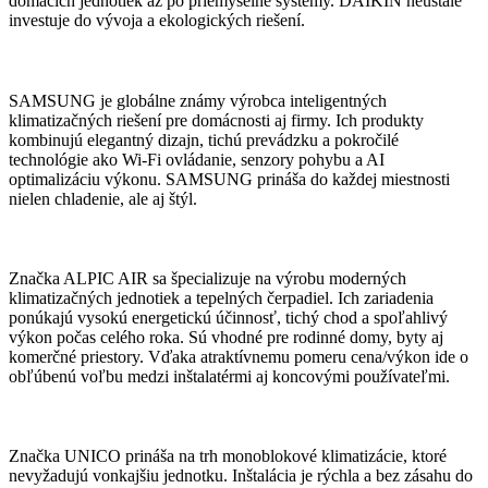
domácich jednotiek až po priemyselné systémy. DAIKIN neustále
investuje do vývoja a ekologických riešení.
SAMSUNG je globálne známy výrobca inteligentných
klimatizačných riešení pre domácnosti aj firmy. Ich produkty
kombinujú elegantný dizajn, tichú prevádzku a pokročilé
technológie ako Wi-Fi ovládanie, senzory pohybu a AI
optimalizáciu výkonu. SAMSUNG prináša do každej miestnosti
nielen chladenie, ale aj štýl.
Značka ALPIC AIR sa špecializuje na výrobu moderných
klimatizačných jednotiek a tepelných čerpadiel. Ich zariadenia
ponúkajú vysokú energetickú účinnosť, tichý chod a spoľahlivý
výkon počas celého roka. Sú vhodné pre rodinné domy, byty aj
komerčné priestory. Vďaka atraktívnemu pomeru cena/výkon ide o
obľúbenú voľbu medzi inštalatérmi aj koncovými používateľmi.
Značka UNICO prináša na trh monoblokové klimatizácie, ktoré
nevyžadujú vonkajšiu jednotku. Inštalácia je rýchla a bez zásahu do