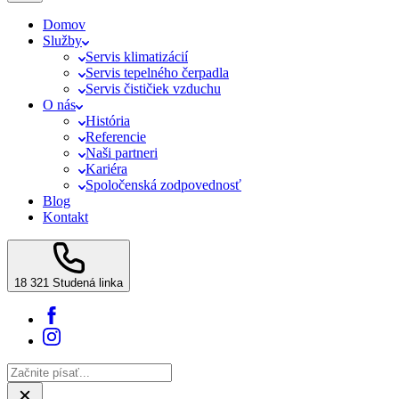
Domov
Služby
Servis klimatizácií
Servis tepelného čerpadla
Servis čističiek vzduchu
O nás
História
Referencie
Naši partneri
Kariéra
Spoločenská zodpovednosť
Blog
Kontakt
18 321
Studená linka