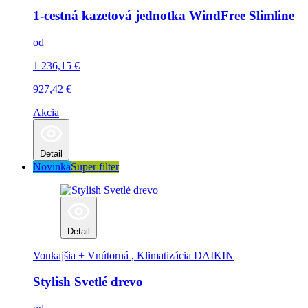
1-cestná kazetová jednotka WindFree Slimline
od
1 236,15
€
927,42
€
Akcia
Detail
Novinka
Super filter
Detail
Vonkajšia + Vnútorná , Klimatizácia
DAIKIN
Stylish Svetlé drevo