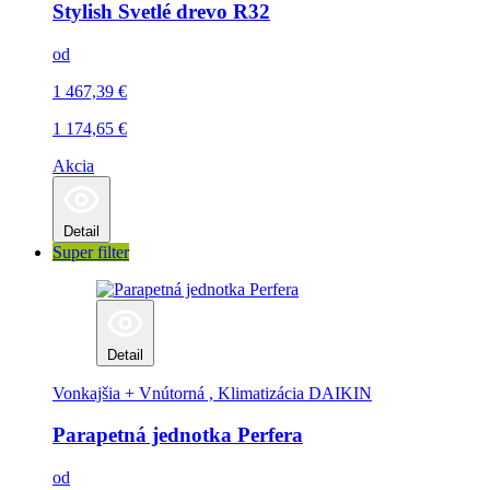
Stylish Svetlé drevo R32
od
1 467,39
€
1 174,65
€
Akcia
Detail
Super filter
Detail
Vonkajšia + Vnútorná , Klimatizácia
DAIKIN
Parapetná jednotka Perfera
od